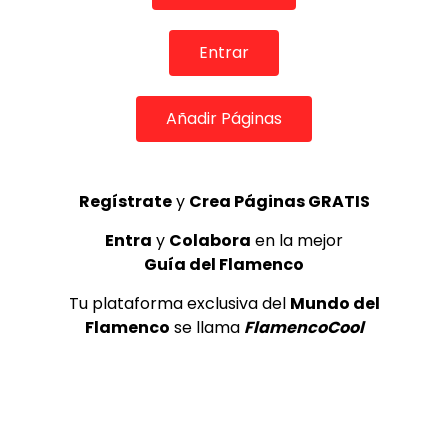
REVISTA LA FLAMENCA
56
3
Entrar
Lole y Manuel cantan “Nuevo día”
(El sol)
Añadir Páginas
MEMORANDA
52.5K
4
Regístrate
y
Crea Páginas GRATIS
Antonio El Turry feat Jorge Pardo
Entra
y
Colabora
en la mejor
(Vidalita)
Guía del Flamenco
ANTONIO EL TURRY
1.9K
Tu plataforma exclusiva del
Mundo del
5
Flamenco
se llama
FlamencoCool
OLE, OLE Y OLÉ! PARA LOS MÁS VISTOS