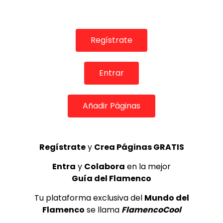
TELEVISIONES POR INTERNET
SORAYA CLAVIJO – Soleá – IV Viernes Flamenco 2013
CANAL FLAMENCO TV
25/09/2013
Regístrate
0
32.2K
132
8
Entrar
Añadir Páginas
Regístrate
y
Crea Páginas GRATIS
Entra
y
Colabora
en la mejor
Guía del Flamenco
00:48
Tu plataforma exclusiva del
Mundo del
REVISTAS DIGITALES
Flamenco
se llama
FlamencoCool
Baile Flamenco – Lola Pérez por seguiriya en el XLVII