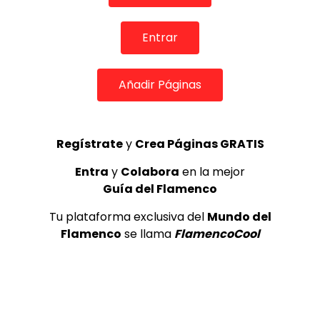
REVISTA LA FLAMENCA
56
3
Entrar
Lole y Manuel cantan “Nuevo día”
(El sol)
Añadir Páginas
MEMORANDA
52.5K
4
Regístrate
y
Crea Páginas GRATIS
Antonio El Turry feat Jorge Pardo
Entra
y
Colabora
en la mejor
(Vidalita)
Guía del Flamenco
ANTONIO EL TURRY
1.9K
Tu plataforma exclusiva del
Mundo del
5
Flamenco
se llama
FlamencoCool
OLE, OLE Y OLÉ! PARA LOS MÁS VISTOS