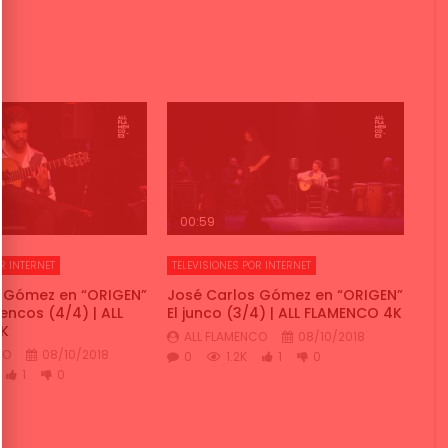
00:59
R INTERNET
TELEVISIONES POR INTERNET
s Gómez en “ORIGEN”
José Carlos Gómez en “ORIGEN”
encos (4/4) | ALL
El junco (3/4) | ALL FLAMENCO 4K
K
ALL FLAMENCO
08/10/2018
CO
08/10/2018
0
1.2K
1
0
1
0