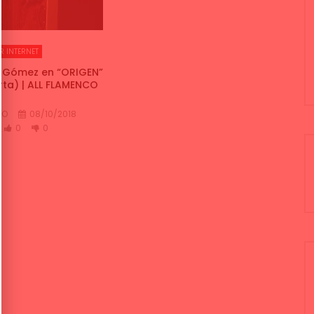
R INTERNET
s Gómez en “ORIGEN”
rta) | ALL FLAMENCO
CO
08/10/2018
0
0