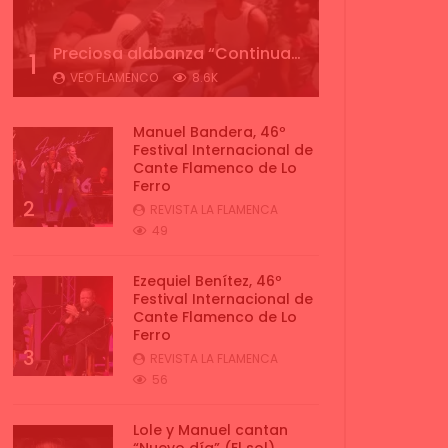
Preciosa alabanza “Continua” cantada por ALBA CORTES acompañada de IVAN a la guitarra | VEOFLAMENCO
1
VEO FLAMENCO
8.6K
Manuel Bandera, 46º
Festival Internacional de
Cante Flamenco de Lo
Ferro
2
REVISTA LA FLAMENCA
49
Ezequiel Benítez, 46º
Festival Internacional de
Cante Flamenco de Lo
Ferro
3
REVISTA LA FLAMENCA
56
Lole y Manuel cantan
“Nuevo día” (El sol)