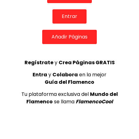
3
Entrar
Ezequiel Benítez, 46º Festival
Internacional de Cante Flamenco
Añadir Páginas
de Lo Ferro
REVISTA LA FLAMENCA
53
4
Regístrate
y
Crea Páginas GRATIS
JOSEMI CARMONA – Las lagrimas
Entra
y
Colabora
en la mejor
de violeta
Guía del Flamenco
FLAMENCO PLUS
3.5K
Tu plataforma exclusiva del
Mundo del
5
Flamenco
se llama
FlamencoCool
OLE, OLE Y OLÉ! PARA LOS MÁS VISTOS