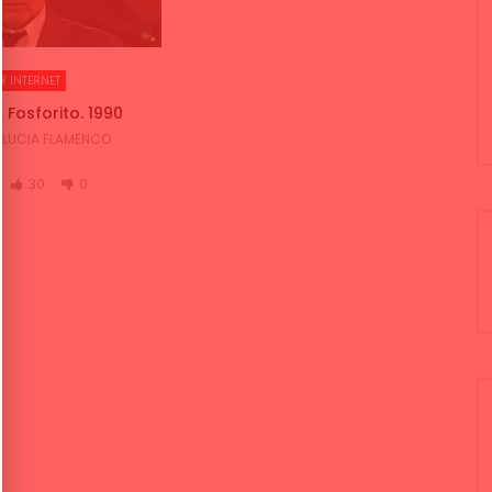
R INTERNET
 Fosforito. 1990
LUCIA FLAMENCO
30
0