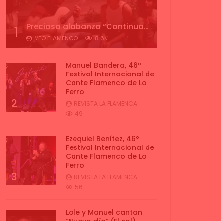
Preciosa alabanza “Continua” cantada por ALBA CORTES acompañada de IVAN a la guitarra | VEOFLAMENCO
1
VEO FLAMENCO
8.6K
Manuel Bandera, 46º
Festival Internacional de
Cante Flamenco de Lo
Ferro
2
REVISTA LA FLAMENCA
49
Ezequiel Benítez, 46º
Festival Internacional de
Cante Flamenco de Lo
Ferro
3
REVISTA LA FLAMENCA
56
Lole y Manuel cantan
“Nuevo día” (El sol)