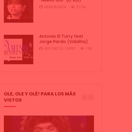
MEMORANDA
52.5K
4
Antonio El Turry feat
Jorge Pardo (Vidalita)
ANTONIO EL TURRY
1.9K
5
OLE, OLE Y OLÉ! PARA LOS MÁS
VISTOS