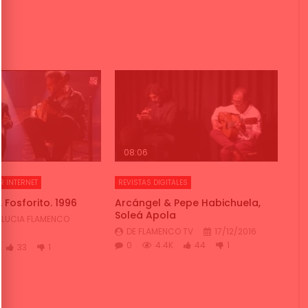
08:06
R INTERNET
REVISTAS DIGITALES
 Fosforito. 1996
Arcángel & Pepe Habichuela,
Soleá Apola
LUCIA FLAMENCO
DE FLAMENCO TV
17/12/2016
0
4.4K
44
1
33
1