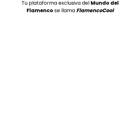
Tu plataforma exclusiva del
Mundo del
Flamenco
se llama
FlamencoCool
Preciosa alabanza “Continua” cantada por ALBA CORTES acompañada de IVAN a la guitarra | VEOFLAMENCO
1
VEO FLAMENCO
8.6K
Manuel Bandera, 46º Festival
Internacional de Cante Flamenco
de Lo Ferro
REVISTA LA FLAMENCA
47
2
Ezequiel Benítez, 46º Festival
Internacional de Cante Flamenco
de Lo Ferro
REVISTA LA FLAMENCA
52
3