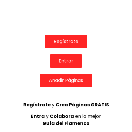
Regístrate
Entrar
COLABORADORES
Añadir Páginas
Regístrate
y
Crea Páginas GRATIS
TOP 5 + VISTOS ESTA SEMANA
Entra
y
Colabora
en la mejor
Guía del Flamenco