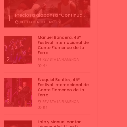
Preciosa alabanza “Continua” cantada por ALBA CORTES acompañada de IVAN a la guitarra | VEOFLAMENCO
1
VEO FLAMENCO
8.6K
Manuel Bandera, 46º
Festival Internacional de
Cante Flamenco de Lo
Ferro
2
REVISTA LA FLAMENCA
47
Ezequiel Benítez, 46º
Festival Internacional de
Cante Flamenco de Lo
Ferro
3
REVISTA LA FLAMENCA
52
Lole y Manuel cantan
“Nuevo día” (El sol)