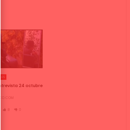
LES
entrevista 24 octubre
NCO.COM
8
0