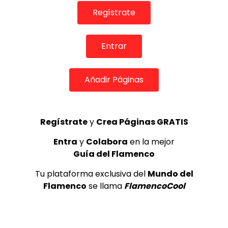
León Martínez “Para cantarle a Sevilla” | VEOFLAMENCO
Regístrate
VEO FLAMENCO
02/09/2016
0
7.1K
29
2
Entrar
Añadir Páginas
Regístrate
y
Crea Páginas GRATIS
Entra
y
Colabora
en la mejor
Guía del Flamenco
01:04
Tu plataforma exclusiva del
Mundo del
INFLUENCERS & REDES SOCIALES
Flamenco
se llama
FlamencoCool
Leon Martínez – cuenta una leyenda sevillana |
VEOFLAMENCO
VEO FLAMENCO
29/06/2016