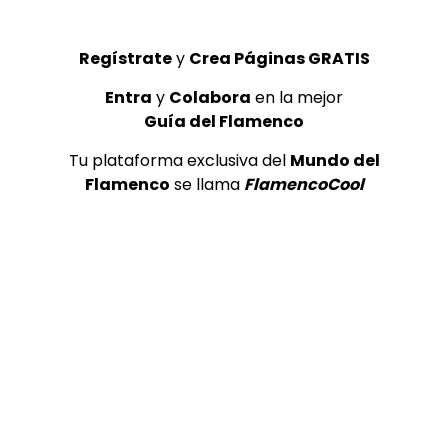
FLAMENCO PLUS
25/06/2024
0
870
5
0
Regístrate
y
Crea Páginas GRATIS
GUÍA DEL FLAMENCO
Entra
y
Colabora
en la mejor
Guía del Flamenco
Tu plataforma exclusiva del
Mundo del
Flamenco
se llama
FlamencoCool