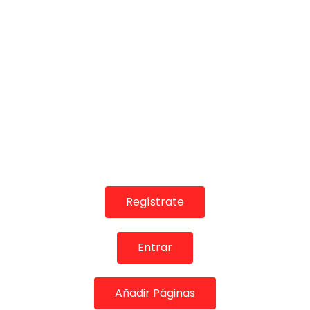
TELEVISIONES POR INTERNET
SERRAT FLAMENC@ TRIBUTO Flamenco eñe, tema 3
FLAMENCO PLUS
25/06/2024
0
1.1K
8
0
Regístrate
Entrar
03:35
TELEVISIONES POR INTERNET
Añadir Páginas
SERRAT FLAMENC@ TRIBUTO – Flamenco eñe, tema 1