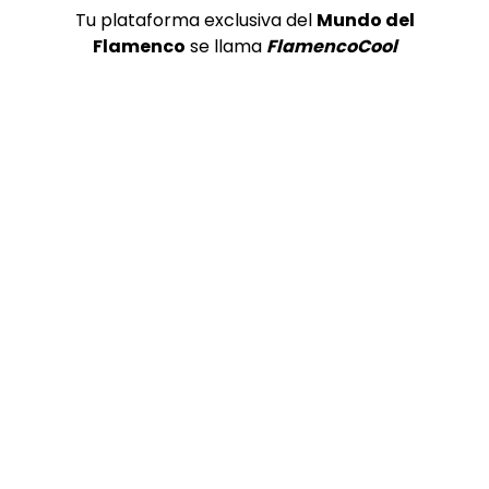
Tu plataforma exclusiva del
Mundo del
Flamenco
se llama
FlamencoCool
Preciosa alabanza “Continua” cantada por ALBA CORTES acompañada de IVAN a la guitarra | VEOFLAMENCO
1
VEO FLAMENCO
8.6K
Manuel Bandera, 46º Festival
Internacional de Cante Flamenco
de Lo Ferro
REVISTA LA FLAMENCA
45
2
Ezequiel Benítez, 46º Festival
Internacional de Cante Flamenco
de Lo Ferro
REVISTA LA FLAMENCA
52
3