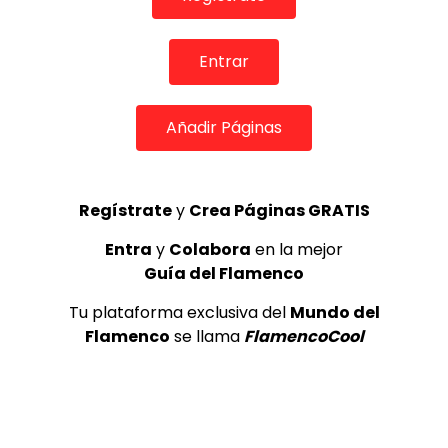
de Lo Ferro
REVISTA LA FLAMENCA
56
3
Entrar
Lole y Manuel cantan “Nuevo día”
Añadir Páginas
(El sol)
MEMORANDA
52.5K
4
Regístrate
y
Crea Páginas GRATIS
Entra
y
Colabora
en la mejor
Antonio El Turry feat Jorge Pardo
(Vidalita)
Guía del Flamenco
ANTONIO EL TURRY
1.9K
Tu plataforma exclusiva del
Mundo del
5
Flamenco
se llama
FlamencoCool
OLE, OLE Y OLÉ! PARA LOS MÁS VISTOS