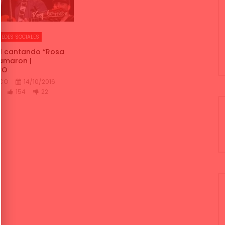
REDES SOCIALES
ll cantando “Rosa
amaron |
CO
NCO
14/10/2016
154
22