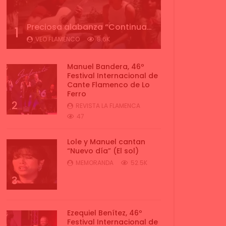
Preciosa alabanza “Continua” cantada por ALBA CORTES acompañada de IVAN a la guitarra | VEOFLAMENCO
1
VEO FLAMENCO
8.6K
Manuel Bandera, 46º
Festival Internacional de
Cante Flamenco de Lo
Ferro
2
REVISTA LA FLAMENCA
47
Lole y Manuel cantan
“Nuevo día” (El sol)
MEMORANDA
52.5K
3
Ezequiel Benítez, 46º
Festival Internacional de