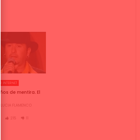
R INTERNET
ños de mentira. El
LUCIA FLAMENCO
K
215
11