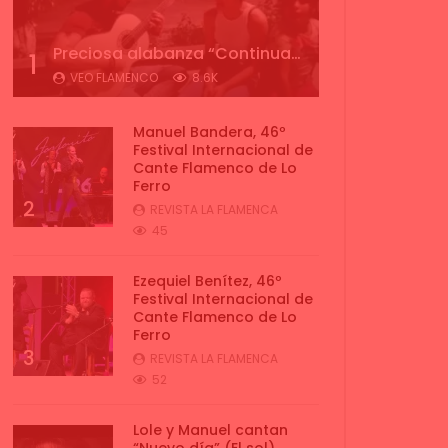
Preciosa alabanza “Continua” cantada por ALBA CORTES acompañada de IVAN a la guitarra | VEOFLAMENCO
1
VEO FLAMENCO
8.6K
Manuel Bandera, 46º
Festival Internacional de
Cante Flamenco de Lo
Ferro
2
REVISTA LA FLAMENCA
45
Ezequiel Benítez, 46º
Festival Internacional de
Cante Flamenco de Lo
Ferro
3
REVISTA LA FLAMENCA
52
Lole y Manuel cantan
“Nuevo día” (El sol)