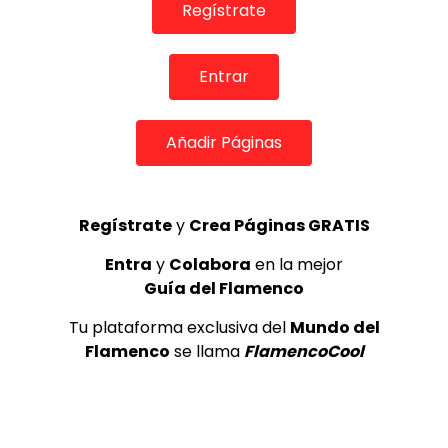
Regístrate
Internacional de Cante Flamenco
de Lo Ferro
REVISTA LA FLAMENCA
56
3
Entrar
Lole y Manuel cantan “Nuevo día”
Añadir Páginas
(El sol)
MEMORANDA
52.5K
4
Regístrate
y
Crea Páginas GRATIS
Entra
y
Colabora
en la mejor
Antonio Gomez El Turry Entrevista
Guía del Flamenco
Misa Flamenca
ANTONIO EL TURRY
2.2K
Tu plataforma exclusiva del
Mundo del
Flamenco
se llama
FlamencoCool
5