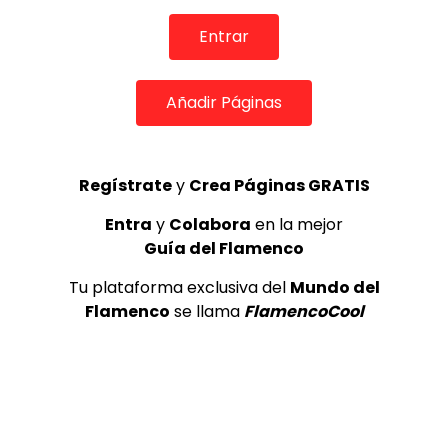
MEMORANDA
52.5K
Entrar
3
Añadir Páginas
Ezequiel Benítez, 46º Festival
Internacional de Cante Flamenco
de Lo Ferro
REVISTA LA FLAMENCA
52
4
Regístrate
y
Crea Páginas GRATIS
Entra
y
Colabora
en la mejor
Guía del Flamenco
JOSEMI CARMONA – Las lagrimas
de violeta
Tu plataforma exclusiva del
Mundo del
FLAMENCO PLUS
3.5K
Flamenco
se llama
FlamencoCool
5
OLE, OLE Y OLÉ! PARA LOS MÁS VISTOS