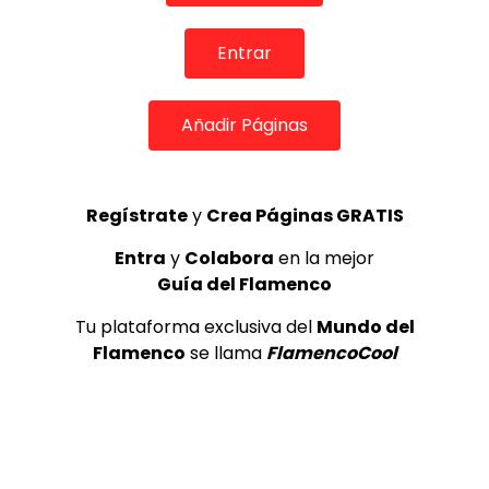
Entrar
TOP 5 + VISTOS ESTA SEMANA
Añadir Páginas
Regístrate
y
Crea Páginas GRATIS
Preciosa alabanza “Continua” cantada por ALBA CORTES acompañada de IVAN a la guitarra | VEOFLAMENCO
1
Entra
y
Colabora
en la mejor
VEO FLAMENCO
8.6K
Guía del Flamenco
Tu plataforma exclusiva del
Mundo del
Manuel Bandera, 46º Festival
Internacional de Cante Flamenco
Flamenco
se llama
FlamencoCool
de Lo Ferro
REVISTA LA FLAMENCA
47
2
Ezequiel Benítez, 46º Festival