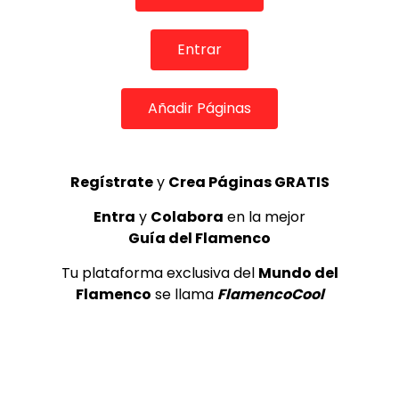
TOP 5 + VISTOS ESTA SEMANA
Entrar
Añadir Páginas
Preciosa alabanza “Continua” cantada por ALBA CORTES acompañada de IVAN a la guitarra | VEOFLAMENCO
1
Regístrate
y
Crea Páginas GRATIS
VEO FLAMENCO
8.6K
Entra
y
Colabora
en la mejor
Manuel Bandera, 46º Festival
Guía del Flamenco
Internacional de Cante Flamenco
de Lo Ferro
Tu plataforma exclusiva del
Mundo del
REVISTA LA FLAMENCA
49
Flamenco
se llama
FlamencoCool
2
Ezequiel Benítez, 46º Festival
Internacional de Cante Flamenco
de Lo Ferro