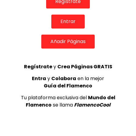
Regístrate
Internacional de Cante Flamenco
de Lo Ferro
REVISTA LA FLAMENCA
54
3
Entrar
Lole y Manuel cantan “Nuevo día”
Añadir Páginas
(El sol)
MEMORANDA
52.5K
4
Regístrate
y
Crea Páginas GRATIS
Entra
y
Colabora
en la mejor
Antonio El Turry feat Jorge Pardo
Guía del Flamenco
(Vidalita)
ANTONIO EL TURRY
1.9K
Tu plataforma exclusiva del
Mundo del
5
Flamenco
se llama
FlamencoCool