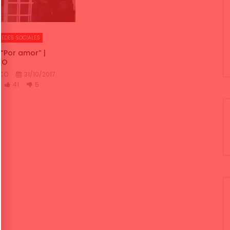
REDES SOCIALES
“Por amor” |
CO
NCO
31/10/2017
41
5