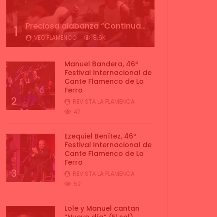
Preciosa alabanza “Continua” cantada por ALBA CORTES acompañada de IVAN a la guitarra | VEOFLAMENCO
1
VEO FLAMENCO
8.6K
Manuel Bandera, 46º
Festival Internacional de
Cante Flamenco de Lo
Ferro
2
REVISTA LA FLAMENCA
47
Ezequiel Benítez, 46º
Festival Internacional de
Cante Flamenco de Lo
Ferro
3
REVISTA LA FLAMENCA
52
Lole y Manuel cantan
“Nuevo día” (El sol)