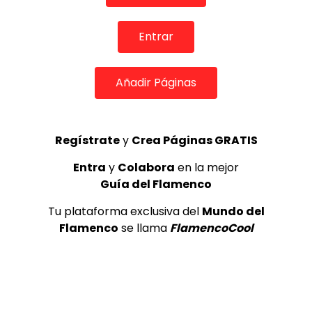
REVISTA LA FLAMENCA
53
3
Entrar
Lole y Manuel cantan “Nuevo día”
(El sol)
Añadir Páginas
MEMORANDA
52.5K
4
Regístrate
y
Crea Páginas GRATIS
Antonio El Turry feat Jorge Pardo
Entra
y
Colabora
en la mejor
(Vidalita)
Guía del Flamenco
ANTONIO EL TURRY
1.9K
Tu plataforma exclusiva del
Mundo del
5
Flamenco
se llama
FlamencoCool
OLE, OLE Y OLÉ! PARA LOS MÁS VISTOS