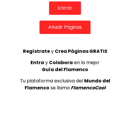
REVISTA LA FLAMENCA
55
3
Entrar
Lole y Manuel cantan “Nuevo día”
Añadir Páginas
(El sol)
MEMORANDA
52.5K
4
Regístrate
y
Crea Páginas GRATIS
Entra
y
Colabora
en la mejor
Antonio Gomez El Turry Entrevista
Guía del Flamenco
Misa Flamenca
ANTONIO EL TURRY
2.2K
Tu plataforma exclusiva del
Mundo del
Flamenco
se llama
FlamencoCool
5
OLE, OLE Y OLÉ! PARA LOS MÁS VISTOS