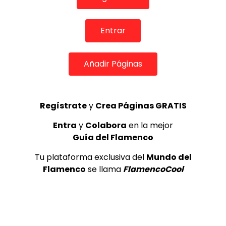
Ezequiel Benítez, 46º Festival
Internacional de Cante Flamenco
de Lo Ferro
Entrar
REVISTA LA FLAMENCA
52
3
Añadir Páginas
Lole y Manuel cantan “Nuevo día”
(El sol)
MEMORANDA
52.5K
Regístrate
y
Crea Páginas GRATIS
4
Entra
y
Colabora
en la mejor
Guía del Flamenco
JOSEMI CARMONA – Las lagrimas
Tu plataforma exclusiva del
Mundo del
de violeta
Flamenco
se llama
FlamencoCool
FLAMENCO PLUS
3.5K
5