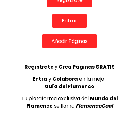
Regístrate
TOP 5 + VISTOS ESTA SEMANA
Entrar
Añadir Páginas
Preciosa alabanza “Continua” cantada por ALBA CORTES acompañada de IVAN a la guitarra | VEOFLAMENCO
1
Regístrate
y
Crea Páginas GRATIS
VEO FLAMENCO
8.6K
Entra
y
Colabora
en la mejor
Guía del Flamenco
Manuel Bandera, 46º Festival
Internacional de Cante Flamenco
Tu plataforma exclusiva del
Mundo del
de Lo Ferro
Flamenco
se llama
FlamencoCool
REVISTA LA FLAMENCA
49
2
Ezequiel Benítez, 46º Festival
Internacional de Cante Flamenco