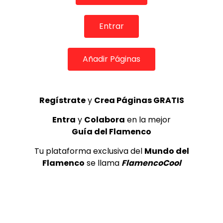
REVISTA LA FLAMENCA
54
3
Entrar
Lole y Manuel cantan “Nuevo día”
(El sol)
Añadir Páginas
MEMORANDA
52.5K
4
Regístrate
y
Crea Páginas GRATIS
JOSEMI CARMONA – Las lagrimas
Entra
y
Colabora
en la mejor
de violeta
Guía del Flamenco
FLAMENCO PLUS
3.5K
Tu plataforma exclusiva del
Mundo del
5
Flamenco
se llama
FlamencoCool
OLE, OLE Y OLÉ! PARA LOS MÁS VISTOS