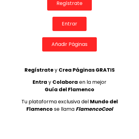
Regístrate
1989
CANAL ANDALUCIA FLAMENCO
3.7K
3
Entrar
“Isabelita de Jerez en relación a
Añadir Páginas
su época y a los artistas de su
generación”
FLAMENCO EN RED
1.7K
4
Regístrate
y
Crea Páginas GRATIS
Entra
y
Colabora
en la mejor
Luis el Zambo & Miguel Salado –
Guía del Flamenco
Sala García Lorca
DE FLAMENCO TV
1.6K
Tu plataforma exclusiva del
Mundo del
Flamenco
se llama
FlamencoCool
5