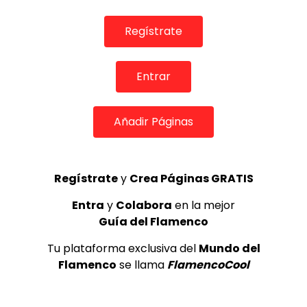
Regístrate
Entrar
Añadir Páginas
Regístrate
y
Crea Páginas GRATIS
03:25
Entra
y
Colabora
en la mejor
REVISTAS DIGITALES
Guía del Flamenco
Flamenco en los Balcones Los Mellis – Naike Ponce &
Paquete – José Valencia – en Flamenco on Fire
Tu plataforma exclusiva del
Mundo del
DE FLAMENCO TV
29/08/2018
Flamenco
se llama
FlamencoCool
0
1.5K
5
0