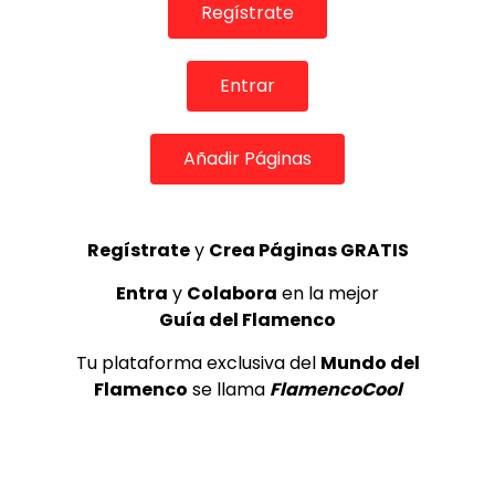
Regístrate
Entrar
Añadir Páginas
Regístrate
y
Crea Páginas GRATIS
07:58
Entra
y
Colabora
en la mejor
Guía del Flamenco
TELEVISIONES POR INTERNET
Tu plataforma exclusiva del
Mundo del
Pansequito por Alegrías, Sevilla 2019
Flamenco
se llama
FlamencoCool
VEREAS NEGRAS
17/10/2020
0
2K
24
0