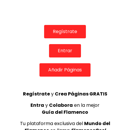
TELEVISIONES POR INTERNET
Ángel Manarre en “Tierra, Flamenco y Voz” (3/4) | ALL
FLAMENCO 4K
ALL FLAMENCO
21/01/2019
0
1.3K
6
0
Regístrate
Entrar
Añadir Páginas
Regístrate
y
Crea Páginas GRATIS
Entra
y
Colabora
en la mejor
01:11
Guía del Flamenco
TELEVISIONES POR INTERNET
Tu plataforma exclusiva del
Mundo del
Ángel Manarre en “Tierra, Flamenco y Voz” (1/4) | ALL