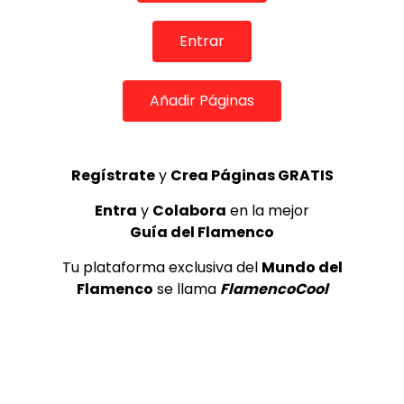
Internacional de Cante Flamenco
de Lo Ferro
Entrar
REVISTA LA FLAMENCA
52
3
Añadir Páginas
Lole y Manuel cantan “Nuevo día”
(El sol)
MEMORANDA
52.5K
Regístrate
y
Crea Páginas GRATIS
4
Entra
y
Colabora
en la mejor
Guía del Flamenco
JOSEMI CARMONA – Las lagrimas
de violeta
Tu plataforma exclusiva del
Mundo del
FLAMENCO PLUS
3.5K
Flamenco
se llama
FlamencoCool
5