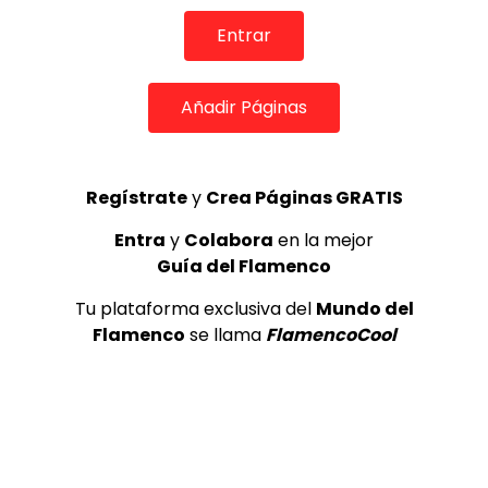
Entrar
TOP 5 + VISTOS ESTA SEMANA
Añadir Páginas
Regístrate
y
Crea Páginas GRATIS
Preciosa alabanza “Continua” cantada por ALBA CORTES acompañada de IVAN a la guitarra | VEOFLAMENCO
1
VEO FLAMENCO
8.6K
Entra
y
Colabora
en la mejor
Guía del Flamenco
Manuel Bandera, 46º Festival
Tu plataforma exclusiva del
Mundo del
Internacional de Cante Flamenco
de Lo Ferro
Flamenco
se llama
FlamencoCool
REVISTA LA FLAMENCA
45
2
Ezequiel Benítez, 46º Festival
Internacional de Cante Flamenco
de Lo Ferro