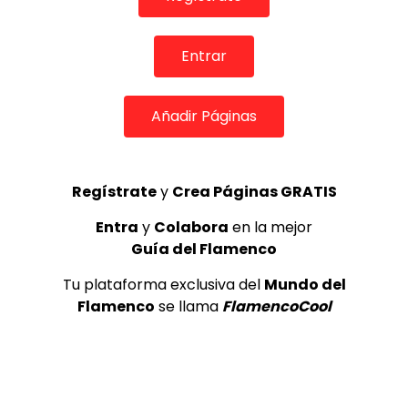
de Lo Ferro
REVISTA LA FLAMENCA
52
3
Entrar
Lole y Manuel cantan “Nuevo día”
Añadir Páginas
(El sol)
MEMORANDA
52.5K
4
Regístrate
y
Crea Páginas GRATIS
Entra
y
Colabora
en la mejor
JOSEMI CARMONA – Las lagrimas
de violeta
Guía del Flamenco
FLAMENCO PLUS
3.5K
Tu plataforma exclusiva del
Mundo del
5
Flamenco
se llama
FlamencoCool
OLE, OLE Y OLÉ! PARA LOS MÁS VISTOS