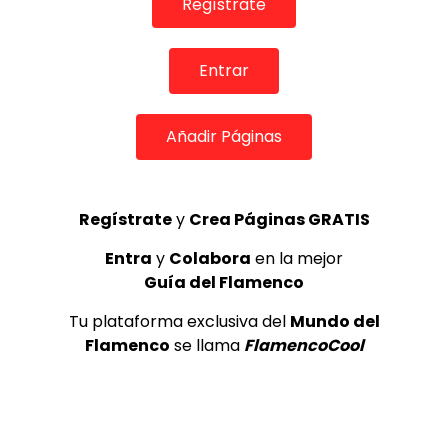
Regístrate
Internacional de Cante Flamenco
de Lo Ferro
REVISTA LA FLAMENCA
54
3
Entrar
Lole y Manuel cantan “Nuevo día”
Añadir Páginas
(El sol)
MEMORANDA
52.5K
4
Regístrate
y
Crea Páginas GRATIS
Entra
y
Colabora
en la mejor
Esperanza Fernandez, Festival
Guía del Flamenco
Patrimonio Flamenco de Cádiz
2026.
Tu plataforma exclusiva del
Mundo del
REVISTA LA FLAMENCA
29
5
Flamenco
se llama
FlamencoCool