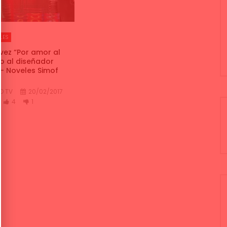
LES
vez “Por amor al
io al diseñador
 – Noveles Simof
O TV
20/02/2017
4
1