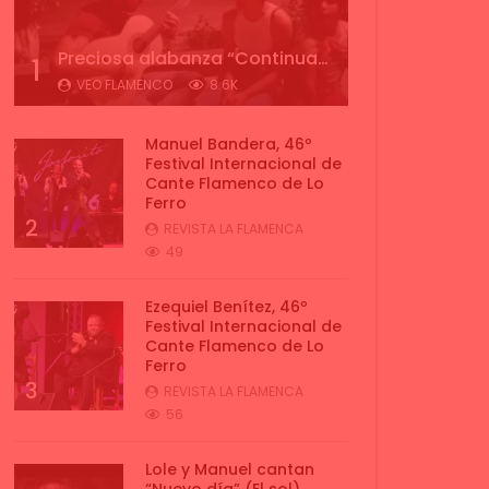
Preciosa alabanza “Continua” cantada por ALBA CORTES acompañada de IVAN a la guitarra | VEOFLAMENCO
1
VEO FLAMENCO
8.6K
Manuel Bandera, 46º
Festival Internacional de
Cante Flamenco de Lo
Ferro
2
REVISTA LA FLAMENCA
49
Ezequiel Benítez, 46º
Festival Internacional de
Cante Flamenco de Lo
Ferro
3
REVISTA LA FLAMENCA
56
Lole y Manuel cantan
“Nuevo día” (El sol)