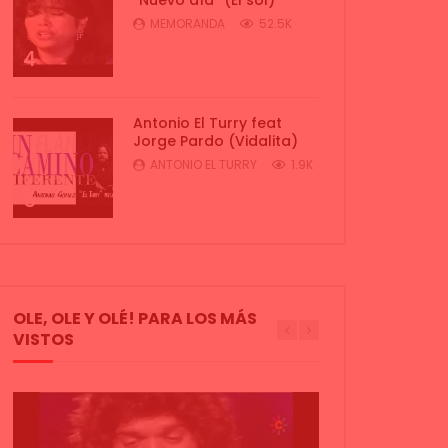
MEMORANDA
52.5K
4
Antonio El Turry feat
Jorge Pardo (Vidalita)
ANTONIO EL TURRY
1.9K
5
OLE, OLE Y OLÉ! PARA LOS MÁS
VISTOS