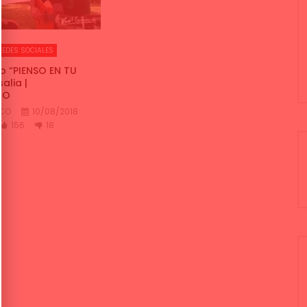
REDES SOCIALES
o “PIENSO EN TU
alia |
CO
NCO
10/08/2018
156
18