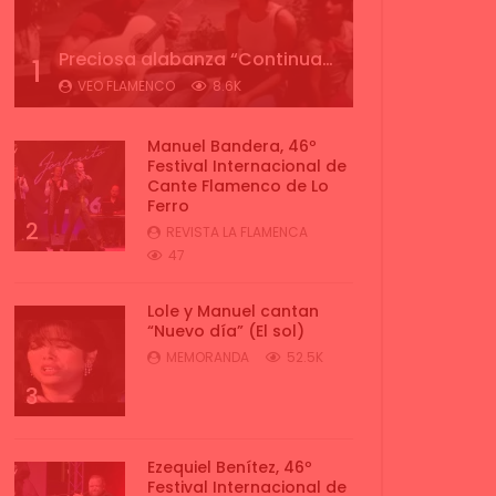
Preciosa alabanza “Continua” cantada por ALBA CORTES acompañada de IVAN a la guitarra | VEOFLAMENCO
1
VEO FLAMENCO
8.6K
Manuel Bandera, 46º
Festival Internacional de
Cante Flamenco de Lo
Ferro
2
REVISTA LA FLAMENCA
47
Lole y Manuel cantan
“Nuevo día” (El sol)
MEMORANDA
52.5K
3
Ezequiel Benítez, 46º
Festival Internacional de