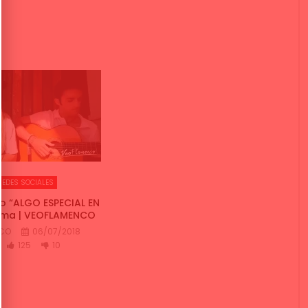
REDES SOCIALES
o “ALGO ESPECIAL EN
ayma | VEOFLAMENCO
NCO
06/07/2018
125
10