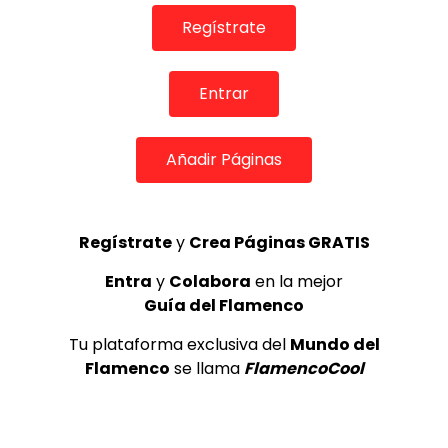
Regístrate
Entrar
Añadir Páginas
Regístrate
y
Crea Páginas GRATIS
08:01
Entra
y
Colabora
en la mejor
TELEVISIONES POR INTERNET
Guía del Flamenco
Seguiriyas. Nene de Santa Fe. 2017
CANAL ANDALUCIA FLAMENCO
04/07/2017
Tu plataforma exclusiva del
Mundo del
0
2K
0
0
Flamenco
se llama
FlamencoCool