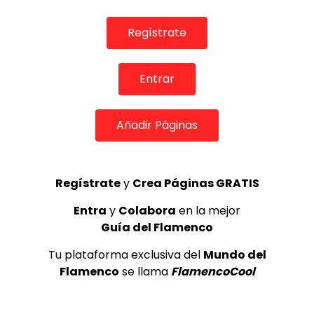
REVISTAS DIGITALES
Argentina por serrana en el Teatro Lara de Madrid –
Regístrate
26/11/12
AIREFLAMENCO.COM
02/12/2012
0
1.7K
1
0
Entrar
Añadir Páginas
Regístrate
y
Crea Páginas GRATIS
Entra
y
Colabora
en la mejor
Guía del Flamenco
Tu plataforma exclusiva del
Mundo del
00:02
Flamenco
se llama
FlamencoCool
REVISTAS DIGITALES
Flamenco Pa Tós 2012 – Amos Lora por bulerías