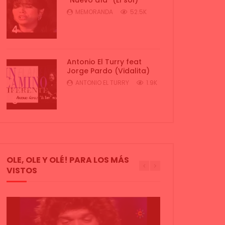
MEMORANDA
52.5K
4
Antonio El Turry feat
Jorge Pardo (Vidalita)
ANTONIO EL TURRY
1.9K
5
OLE, OLE Y OLÉ! PARA LOS MÁS
VISTOS