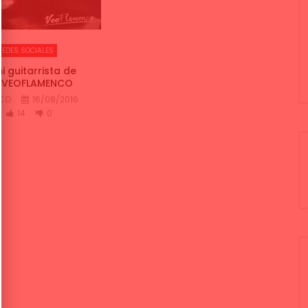
REDES SOCIALES
 guitarrista de
| VEOFLAMENCO
NCO
16/08/2016
14
0