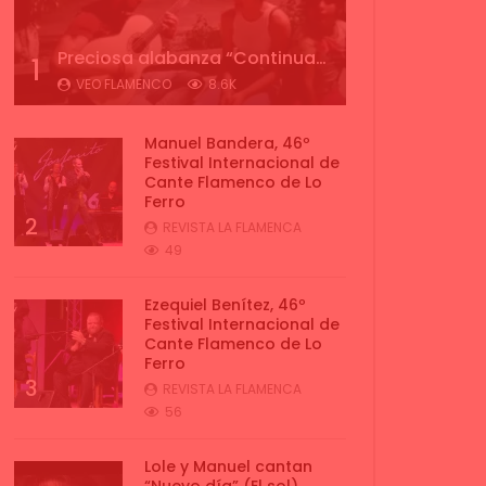
Preciosa alabanza “Continua” cantada por ALBA CORTES acompañada de IVAN a la guitarra | VEOFLAMENCO
1
VEO FLAMENCO
8.6K
Manuel Bandera, 46º
Festival Internacional de
Cante Flamenco de Lo
Ferro
2
REVISTA LA FLAMENCA
49
Ezequiel Benítez, 46º
Festival Internacional de
Cante Flamenco de Lo
Ferro
3
REVISTA LA FLAMENCA
56
Lole y Manuel cantan
“Nuevo día” (El sol)