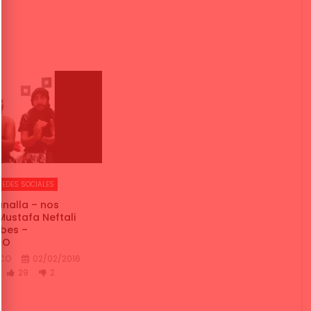
REDES SOCIALES
nalla – nos
Mustafa Neftali
abes –
CO
NCO
02/02/2016
29
2