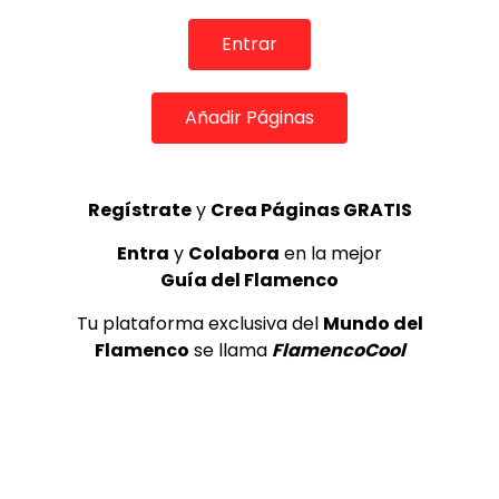
TOP 5 + VISTOS ESTA SEMANA
Entrar
Añadir Páginas
Preciosa alabanza “Continua” cantada por ALBA CORTES acompañada de IVAN a la guitarra | VEOFLAMENCO
1
VEO FLAMENCO
8.6K
Regístrate
y
Crea Páginas GRATIS
Entra
y
Colabora
en la mejor
Manuel Bandera, 46º Festival
Internacional de Cante Flamenco
Guía del Flamenco
de Lo Ferro
Tu plataforma exclusiva del
Mundo del
REVISTA LA FLAMENCA
49
2
Flamenco
se llama
FlamencoCool
Ezequiel Benítez, 46º Festival
Internacional de Cante Flamenco
de Lo Ferro
REVISTA LA FLAMENCA
56