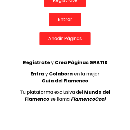
Regístrate
TOP 5 + VISTOS ESTA SEMANA
Entrar
Añadir Páginas
Preciosa alabanza “Continua” cantada por ALBA CORTES acompañada de IVAN a la guitarra | VEOFLAMENCO
1
Regístrate
y
Crea Páginas GRATIS
VEO FLAMENCO
8.6K
Entra
y
Colabora
en la mejor
Guía del Flamenco
Manuel Bandera, 46º Festival
Internacional de Cante Flamenco
Tu plataforma exclusiva del
Mundo del
de Lo Ferro
Flamenco
se llama
FlamencoCool
REVISTA LA FLAMENCA
47
2
Lole y Manuel cantan “Nuevo día”
(El sol)