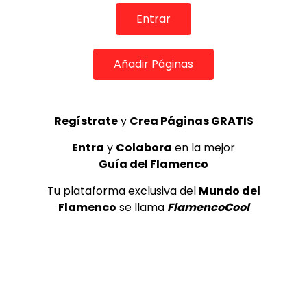
REVISTA LA FLAMENCA
52
3
Entrar
Lole y Manuel cantan “Nuevo día”
Añadir Páginas
(El sol)
MEMORANDA
52.5K
4
Regístrate
y
Crea Páginas GRATIS
Entra
y
Colabora
en la mejor
JOSEMI CARMONA – Las lagrimas
Guía del Flamenco
de violeta
FLAMENCO PLUS
3.5K
Tu plataforma exclusiva del
Mundo del
Flamenco
se llama
FlamencoCool
5
OLE, OLE Y OLÉ! PARA LOS MÁS VISTOS