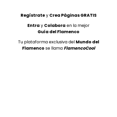
CANAL ANDALUCIA FLAMENCO
03/02/2016
0
348.1K
1.3K
146
Regístrate
y
Crea Páginas GRATIS
GUÍA DEL FLAMENCO
Entra
y
Colabora
en la mejor
Guía del Flamenco
Tu plataforma exclusiva del
Mundo del
Flamenco
se llama
FlamencoCool