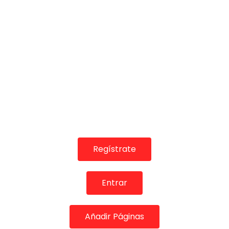
TELEVISIONES POR INTERNET
Zorongo. Concha Calero. 1996
CANAL ANDALUCIA FLAMENCO
09/02/2016
0
1.9K
3
0
Regístrate
Entrar
03:31
TELEVISIONES POR INTERNET
Añadir Páginas
Colombiana. Luís de Córdoba. 1991