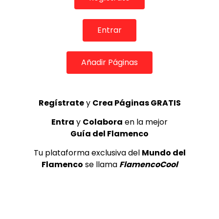
DE FLAMENCO TV
51.8K
3
Entrar
Tientos y Tangos. Aurora Vargas.
Añadir Páginas
1989
CANAL ANDALUCIA FLAMENCO
3.7K
4
Regístrate
y
Crea Páginas GRATIS
Entra
y
Colabora
en la mejor
Luis el Zambo & Miguel Salado –
Sala García Lorca
Guía del Flamenco
DE FLAMENCO TV
1.6K
Tu plataforma exclusiva del
Mundo del
5
Flamenco
se llama
FlamencoCool
OLE, OLE Y OLÉ! PARA LOS MÁS VISTOS