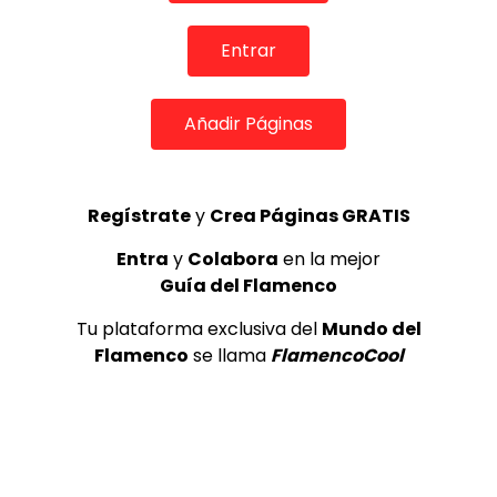
Internacional de Cante Flamenco
de Lo Ferro
Entrar
REVISTA LA FLAMENCA
54
3
Añadir Páginas
Lole y Manuel cantan “Nuevo día”
(El sol)
MEMORANDA
52.5K
Regístrate
y
Crea Páginas GRATIS
4
Entra
y
Colabora
en la mejor
Guía del Flamenco
Esperanza Fernandez, Festival
Patrimonio Flamenco de Cádiz
Tu plataforma exclusiva del
Mundo del
2026.
Flamenco
se llama
FlamencoCool
REVISTA LA FLAMENCA
29
5