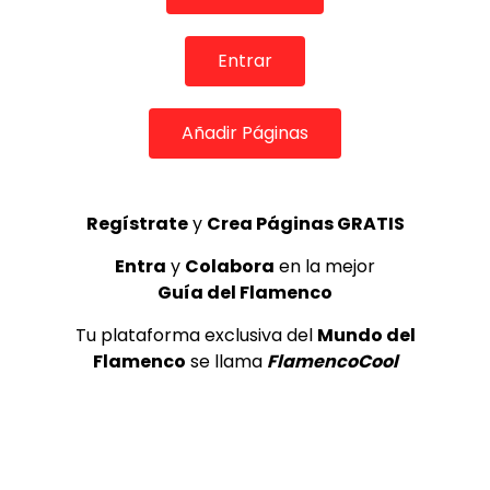
TOP 5 + VISTOS ESTA SEMANA
Entrar
Añadir Páginas
Preciosa alabanza “Continua” cantada por ALBA CORTES acompañada de IVAN a la guitarra | VEOFLAMENCO
1
Regístrate
y
Crea Páginas GRATIS
VEO FLAMENCO
8.6K
Entra
y
Colabora
en la mejor
Manuel Bandera, 46º Festival
Guía del Flamenco
Internacional de Cante Flamenco
de Lo Ferro
Tu plataforma exclusiva del
Mundo del
REVISTA LA FLAMENCA
47
Flamenco
se llama
FlamencoCool
2
Lole y Manuel cantan “Nuevo día”
(El sol)
MEMORANDA
52.5K