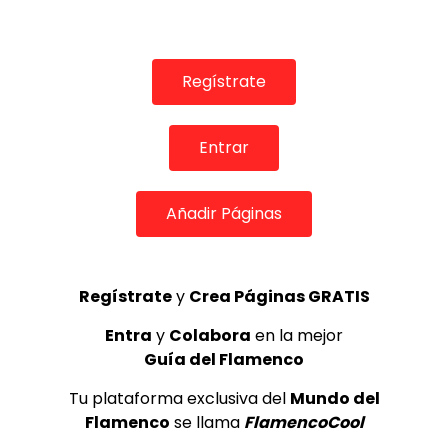
Maria del Mar Moreno – Cursos Festival de Jerez
DE FLAMENCO TV
04/03/2020
0
2.2K
16
0
Regístrate
Entrar
Añadir Páginas
Regístrate
y
Crea Páginas GRATIS
Entra
y
Colabora
en la mejor
16:28
Guía del Flamenco
REVISTAS DIGITALES
Tu plataforma exclusiva del
Mundo del
Caló Flamenco Fiesta de La Bulería de Jerez. Compañía.
Flamenco
se llama
FlamencoCool
María del Mar Moreno.
REVISTA LA FLAMENCA
24/09/2019