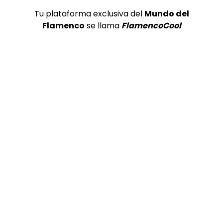
Tu plataforma exclusiva del
Mundo del
Flamenco
se llama
FlamencoCool
Preciosa alabanza “Continua” cantada por ALBA CORTES acompañada de IVAN a la guitarra | VEOFLAMENCO
1
VEO FLAMENCO
8.6K
Manuel Bandera, 46º Festival
Internacional de Cante Flamenco
de Lo Ferro
REVISTA LA FLAMENCA
47
2
Ezequiel Benítez, 46º Festival
Internacional de Cante Flamenco
de Lo Ferro
REVISTA LA FLAMENCA
52
3