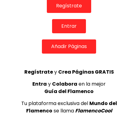
Regístrate
Entrar
Añadir Páginas
08:10
Regístrate
y
Crea Páginas GRATIS
Entra
y
Colabora
en la mejor
TELEVISIONES POR INTERNET
Guía del Flamenco
El Boleco por Fandangos, Montefrío 2020
VEREAS NEGRAS
15/11/2020
Tu plataforma exclusiva del
Mundo del
0
4.6K
75
8
Flamenco
se llama
FlamencoCool