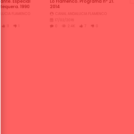
ante. Especial
Lo Flamenco. Programa nº 21.
tequera. 1990
2014
LUCIA FLAMENCO
CANAL ANDALUCIA FLAMENCO
17/02/2016
11
1
0
2.4K
7
0