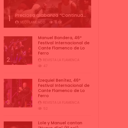
Preciosa alabanza “Continua” cantada por ALBA CORTES acompañada de IVAN a la guitarra | VEOFLAMENCO
1
VEO FLAMENCO
8.6K
Manuel Bandera, 46º
Festival Internacional de
Cante Flamenco de Lo
Ferro
2
REVISTA LA FLAMENCA
47
Ezequiel Benítez, 46º
Festival Internacional de
Cante Flamenco de Lo
Ferro
3
REVISTA LA FLAMENCA
52
Lole y Manuel cantan
“Nuevo día” (El sol)