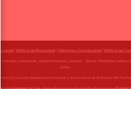
so Legal
|
Política de Privacidad
|
Términos y Condiciones
|
Política de Coo
 canales, creadores, desarrolladores, autores... de las diferentes redes 
autor.
mencoCool, solo desea promocionar y dar a conocer el Mundo del Flam
© 2021
FlamencoCool
. Online Producer & Internet Productions by
KEdigital