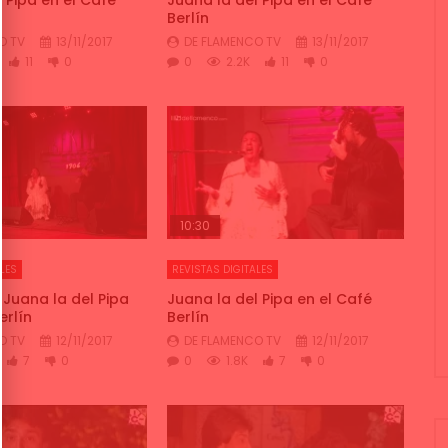
Berlín
O TV
13/11/2017
DE FLAMENCO TV
13/11/2017
11
0
0
2.2K
11
0
10:30
LES
REVISTAS DIGITALES
a Juana la del Pipa
Juana la del Pipa en el Café
erlín
Berlín
O TV
12/11/2017
DE FLAMENCO TV
12/11/2017
7
0
0
1.8K
7
0