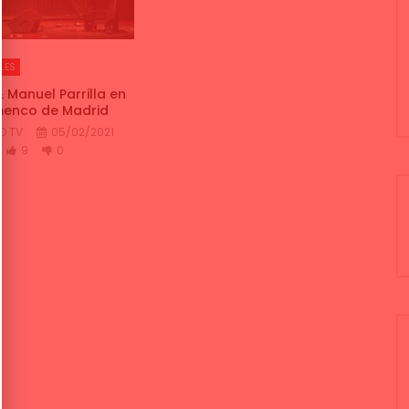
LES
& Manuel Parrilla en
menco de Madrid
O TV
05/02/2021
9
0