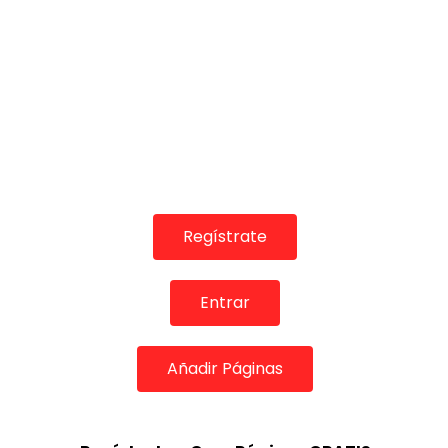
07:04
07:09
REVISTAS DIGITALES
REVISTAS DIGITA
Miguel Lavi canta soleá en la
Juana la de
Sala García Lorca
Parrilla en 
DE FLAMENCO TV
23/12/2018
DE FLAMENC
0
2.6K
20
3
0
1.9K
Regístrate
Entrar
Añadir Páginas
09:35
11:47
REVISTAS DIGITALES
REVISTAS DIGITA
José Valencia, tientos tangos
Juana la del