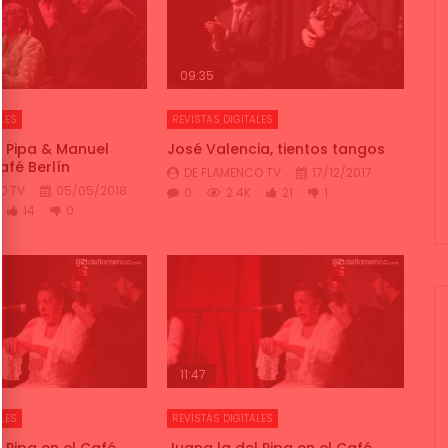
09:35
LES
REVISTAS DIGITALES
l Pipa & Manuel
José Valencia, tientos tangos
Café Berlín
DE FLAMENCO TV
17/12/2017
O TV
05/05/2018
0
2.4K
21
1
14
0
11:47
LES
REVISTAS DIGITALES
 Pipa en el Café
Juana la del Pipa en el Café