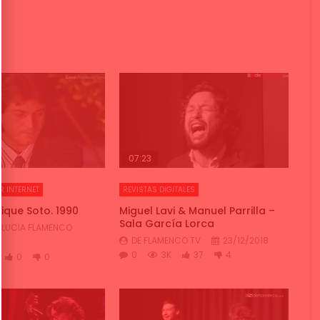
07:23
R INTERNET
REVISTAS DIGITALES
rique Soto. 1990
Miguel Lavi & Manuel Parrilla –
Sala García Lorca
LUCIA FLAMENCO
DE FLAMENCO TV
23/12/2018
0
3K
37
4
0
0