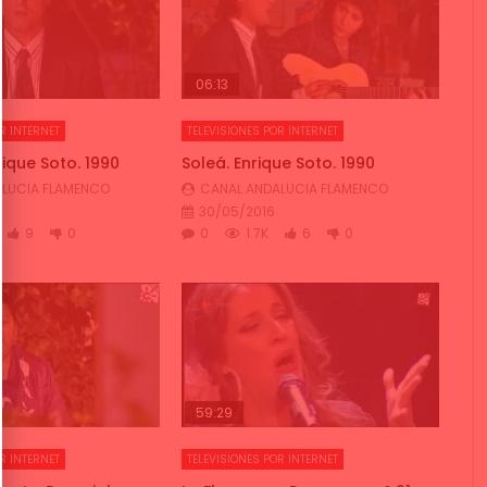
06:13
R INTERNET
TELEVISIONES POR INTERNET
rique Soto. 1990
Soleá. Enrique Soto. 1990
LUCIA FLAMENCO
CANAL ANDALUCIA FLAMENCO
30/05/2016
9
0
0
1.7K
6
0
59:29
R INTERNET
TELEVISIONES POR INTERNET