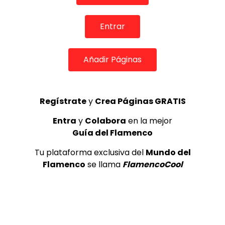
REVISTA LA FLAMENCA
53
3
Entrar
Lole y Manuel cantan “Nuevo día”
(El sol)
Añadir Páginas
MEMORANDA
52.5K
4
Regístrate
y
Crea Páginas GRATIS
JOSEMI CARMONA – Las lagrimas
Entra
y
Colabora
en la mejor
de violeta
Guía del Flamenco
FLAMENCO PLUS
3.5K
Tu plataforma exclusiva del
Mundo del
5
Flamenco
se llama
FlamencoCool
OLE, OLE Y OLÉ! PARA LOS MÁS VISTOS